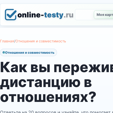
online-
testy
.ru
Моя кар
Главная
/
Отношения и совместимость
Отношения и совместимость
Как вы пережи
дистанцию в
отношениях?
Ответьте на 20 вопросов и узнайте, что помогае