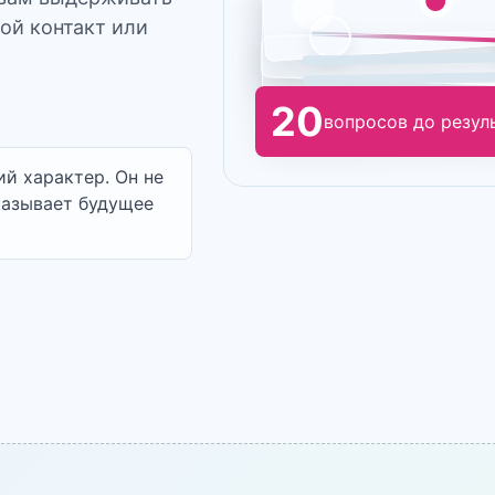
вой контакт или
20
вопросов до резул
й характер. Он не
казывает будущее