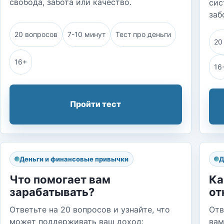
свобода, забота или качество.
сис
заб
20 вопросов
7-10 минут
Тест про деньги
20
16+
16
Пройти тест
Деньги и финансовые привычки
Д
Что помогает вам
Ка
зарабатывать?
от
Ответьте на 20 вопросов и узнайте, что
Отв
может поддерживать ваш доход:
вам