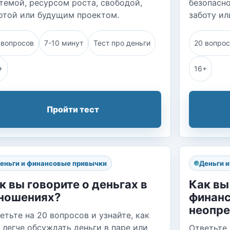
темой, ресурсом роста, свободой,
безопасно
отой или будущим проектом.
заботу ил
 вопросов
7-10 минут
Тест про деньги
20 вопро
+
16+
Пройти тест
еньги и финансовые привычки
Деньги 
к вы говорите о деньгах в
Как вы
ношениях?
финан
неопре
етьте на 20 вопросов и узнайте, как
 легче обсуждать деньги в паре или
Ответьте 