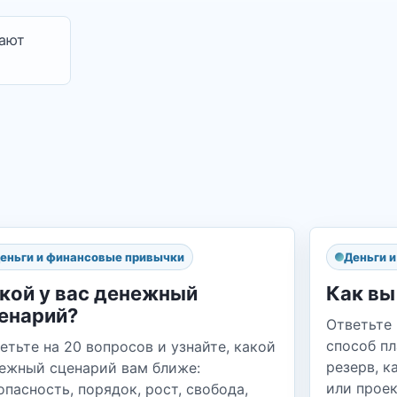
дают
еньги и финансовые привычки
Деньги 
кой у вас денежный
Как вы
енарий?
Ответьте 
способ п
етьте на 20 вопросов и узнайте, какой
резерв, к
ежный сценарий вам ближе:
или проек
опасность, порядок, рост, свобода,